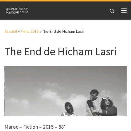
Skip to content
Search
Me
Accueil
»
Films 2015
»
The End de Hicham Lasri
The End de Hicham Lasri
Maroc – Fiction – 2015 – 88’