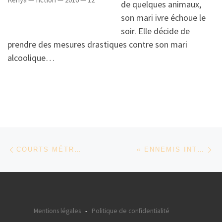
de quelques animaux,
son mari ivre échoue le
soir. Elle décide de
prendre des mesures drastiques contre son mari
alcoolique…
Parcourir les articles
Article précédent
Ar
COURTS MÉTRAGES
« ENNEMIS INTÉRIEURS » DE SÉLIM AZZAZI
Mentions légales
-
Politique de confidentialité