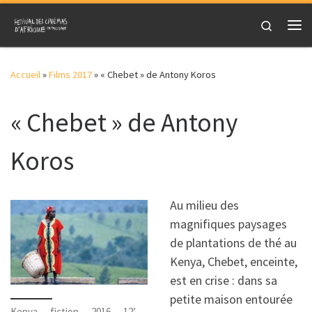
Skip to content
Search
Me
Accueil
»
Films 2017
»
« Chebet » de Antony Koros
« Chebet » de Antony
Koros
Au milieu des
magnifiques paysages
de plantations de thé au
Kenya, Chebet, enceinte,
est en crise : dans sa
petite maison entourée
Kenya — fiction — 2016 — 12’