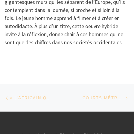
gigantesques murs qui les séparent de l’Europe, qu’ils
contemplent dans la journée, si proche et si loin à la
fois. Le jeune homme apprend à filmer et à créer en
autodidacte. À plus d’un titre, cette oeuvre hybride
invite à la réflexion, donne chair à ces hommes qui ne
sont que des chiffres dans nos sociétés occidentales.
Parcourir les articles
Article précédent
Ar
« L’AFRICAIN QUI VOULAIT VOLER » DE SAMANTHA BIFFOT
COURTS MÉTRAGES