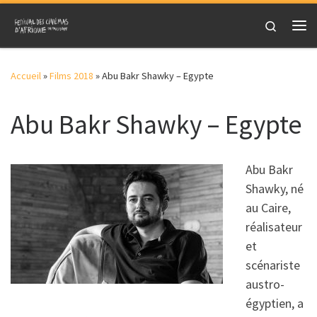
Skip to content
Search
Me
Accueil
»
Films 2018
»
Abu Bakr Shawky – Egypte
Abu Bakr Shawky – Egypte
Abu Bakr
Shawky, né
au Caire,
réalisateur
et
scénariste
austro-
égyptien, a