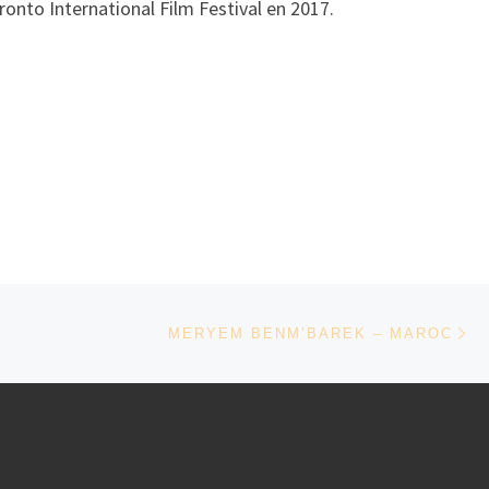
onto International Film Festival en 2017.
Ar
MERYEM BENM’BAREK – MAROC