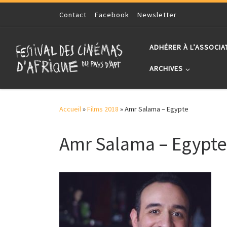
Skip to content
Contact
Facebook
Newsletter
ADHÉRER À L’ASSOCIA
ARCHIVES
Accueil
»
Films 2018
»
Amr Salama – Egypte
Amr Salama – Egypte