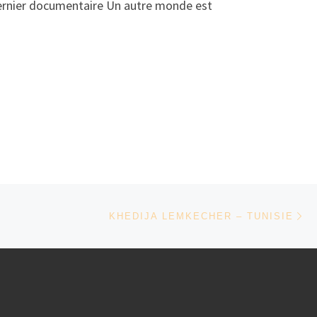
dernier documentaire Un autre monde est
Ar
KHEDIJA LEMKECHER – TUNISIE