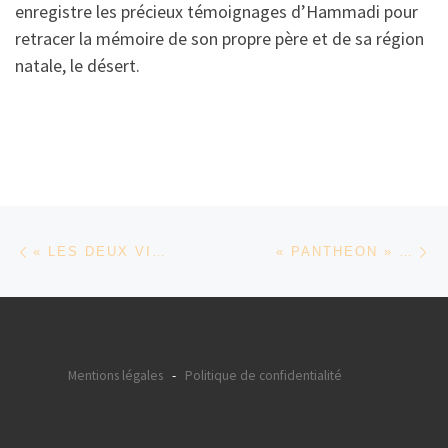
enregistre les précieux témoignages d’Hammadi pour
retracer la mémoire de son propre père et de sa région
natale, le désert.
Parcourir les articles
Article précédent
Ar
« LES DEUX VISAGES D’UNE FEMME BAMILÉKÉ » DE ROSINE MBAKAM
« PANTHEON » DE ANGE RÉGIS HOUNKPATIN
Mentions légales
-
Politique de confidentialité