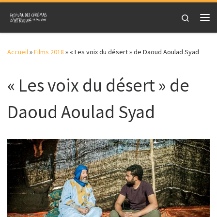
Skip to content
Search
Me
Accueil
»
Films 2018
»
« Les voix du désert » de Daoud Aoulad Syad
« Les voix du désert » de
Daoud Aoulad Syad