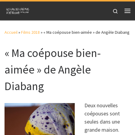
Skip to content
Search
Me
Accueil
»
Films 2018
»
« Ma coépouse bien-aimée » de Angèle Diabang
« Ma coépouse bien-
aimée » de Angèle
Diabang
Deux nouvelles
coépouses sont
seules dans une
grande maison.