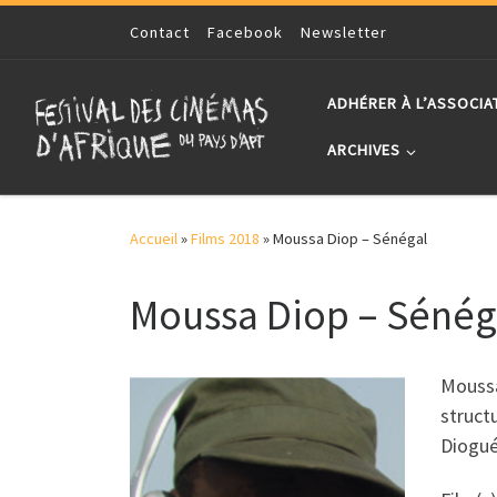
Skip to content
Contact
Facebook
Newsletter
ADHÉRER À L’ASSOCIA
ARCHIVES
Accueil
»
Films 2018
»
Moussa Diop – Sénégal
Moussa Diop – Sénég
Moussa
struct
Diogué