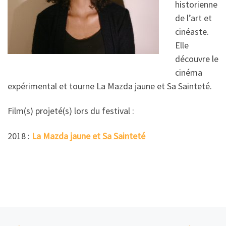
historienne
de l’art et
cinéaste.
Elle
découvre le
cinéma
expérimental et tourne La Mazda jaune et Sa Sainteté.
Film(s) projeté(s) lors du festival :
2018 :
La Mazda jaune et Sa Sainteté
Parcourir les articles
Article précédent
Ar