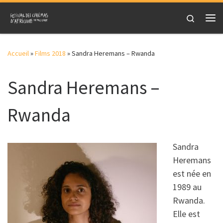
Skip to content
Search
Me
Accueil
»
Films 2018
»
Sandra Heremans – Rwanda
Sandra Heremans –
Rwanda
Sandra
Heremans
est née en
1989 au
Rwanda.
Elle est