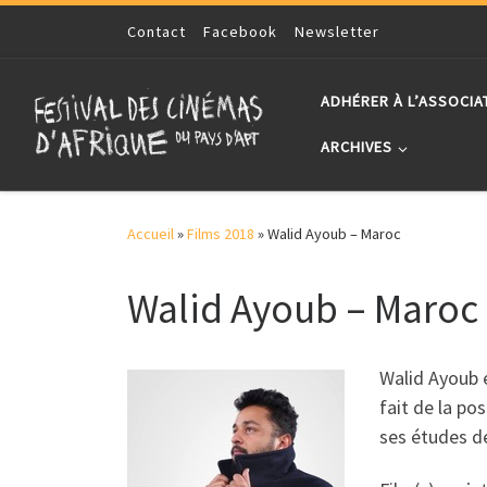
Skip to content
Contact
Facebook
Newsletter
ADHÉRER À L’ASSOCIA
ARCHIVES
Accueil
»
Films 2018
»
Walid Ayoub – Maroc
Walid Ayoub – Maroc
Walid Ayoub e
fait de la po
ses études de