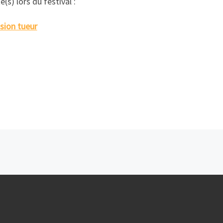
é(s) lors du festival :
sion tueur