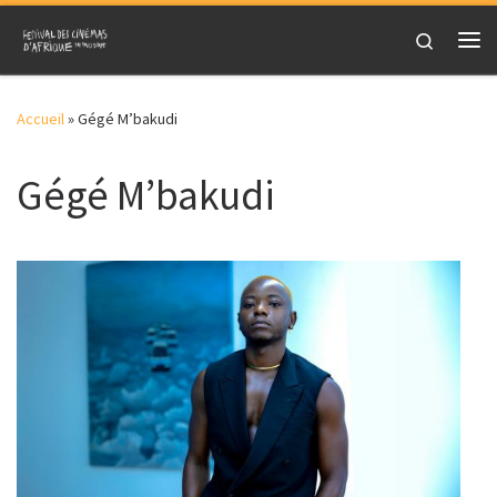
Skip to content
Search
Me
Accueil
»
Gégé M’bakudi
Gégé M’bakudi