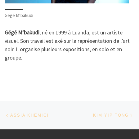
Gégé M’bakudi
Gégé M’bakudi
, né en 1999 à Luanda, est un artiste
visuel. Son travail est axé sur la représentation de l’art
noir. Il organise plusieurs expositions, en solo et en
groupe.
Parcourir les articles
Article précédent
Ar
ASSIA KHEMICI
KIM YIP TONG