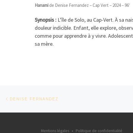
Hanami
de Denise Fernandez – Cap Vert – 2024 – 96′
Synopsis :
L’île de Solo, au Cap-Vert. À sa na
douleur indicible. Enfant, elle explore, obser
comme pour apprendre à y vivre. Adolescente,
sa mère.
Parcourir les articles
Article précédent
DENISE FERNANDEZ
Mentions légales
-
Politique de confidentialité