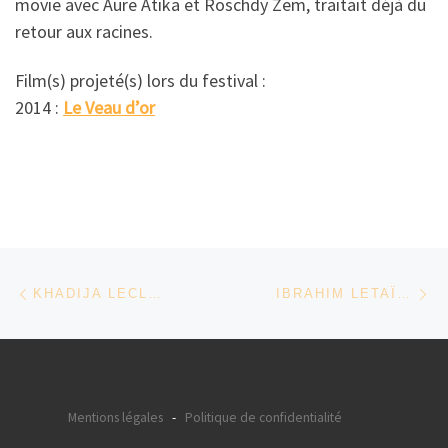
movie avec Aure Atika et Roschdy Zem, traitait déjà du
retour aux racines.
Film(s) projeté(s) lors du festival :
2014 :
Le Veau d’or
Parcourir les articles
Article précédent
Ar
KHADIJA LECLÈRE – MAROC/BELGIQUE
IBRAHIM LETAÏEF – TUNISIE
Mentions légales
-
Politique de confidentialité