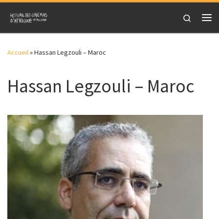
Skip to content
Search
Me
Accueil
»
Hassan Legzouli – Maroc
Hassan Legzouli – Maroc