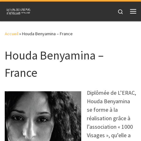
Skip to content
Search
Me
Accueil
»
Houda Benyamina – France
Houda Benyamina –
France
Diplômée de L’ERAC,
Houda Benyamina
se forme à la
réalisation grâce à
l’association « 1000
Visages », qu’elle a