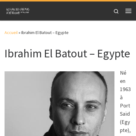
Skip to content
Search
Me
Accueil
»
Ibrahim El Batout – Egypte
Ibrahim El Batout – Egypte
Né
en
1963
à
Port
Saïd
(Egy
pte),