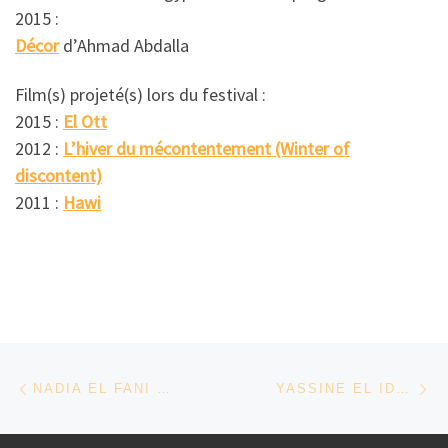
2015 :
Décor
d’Ahmad Abdalla
Film(s) projeté(s) lors du festival :
2015 :
El Ott
2012 :
L’hiver du mécontentement (Winter of
discontent)
2011 :
Hawi
Parcourir les articles
Article précédent
Ar
NADIA EL FANI – TUNISIE/FRANCE
YASSINE EL IDRISSI – MAROC