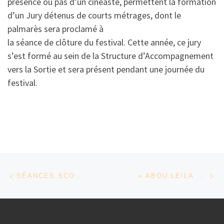
présence ou pas d’un cinéaste, permettent la formation
d’un Jury détenus de courts métrages, dont le
palmarès sera proclamé à
la séance de clôture du festival. Cette année, ce jury
s’est formé au sein de la Structure d’Accompagnement
vers la Sortie et sera présent pendant une journée du
festival.
Parcourir les articles
Article précédent
Ar
SÉANCES SCOLAIRES
« ABOU LEILA » DE AMIN SIDI-BOUMÉDIENE