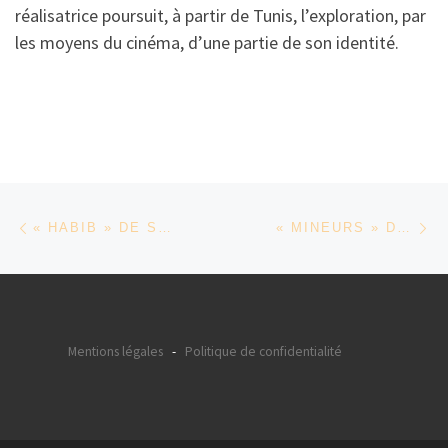
réalisatrice poursuit, à partir de Tunis, l’exploration, par
les moyens du cinéma, d’une partie de son identité.
Parcourir les articles
Article précédent
Ar
« HABIB » DE SHADY FOUAD
« MINEURS » DE OUAHIB MORTADA
Mentions légales
-
Politique de confidentialité