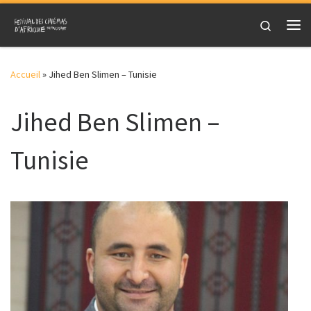
Skip to content
Search
Me
Accueil
»
Jihed Ben Slimen – Tunisie
Jihed Ben Slimen –
Tunisie