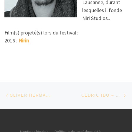
Lausanne, durant
lesquelles il fonde
Niri Studios..
Film(s) projeté(s) lors du festival :
2016 :
Nirin
Parcourir les articles
Article précédent
Ar
OLIVER HERMANUS – AFRIQUE DU SUD
CÉDRIC IDO – BURKINA FASO
Mentions légales
-
Politique de confidentialité