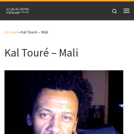
Skip to content
Search
Me
Accueil
»
Kal Touré – Mali
Kal Touré – Mali