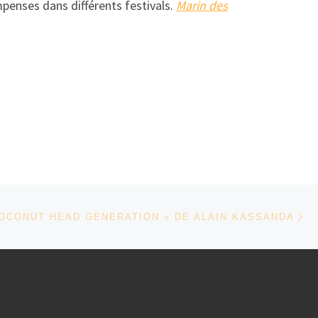
enses dans différents festivals.
Marin des
Ar
COCONUT HEAD GENERATION » DE ALAIN KASSANDA