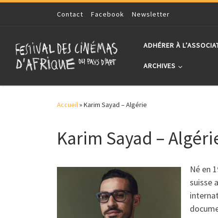
Skip to content
Contact
Facebook
Newsletter
ADHÉRER À L’ASSOCIA
ARCHIVES
Accueil
»
Karim Sayad – Algérie
Karim Sayad – Algéri
Né en 1
suisse 
interna
docume