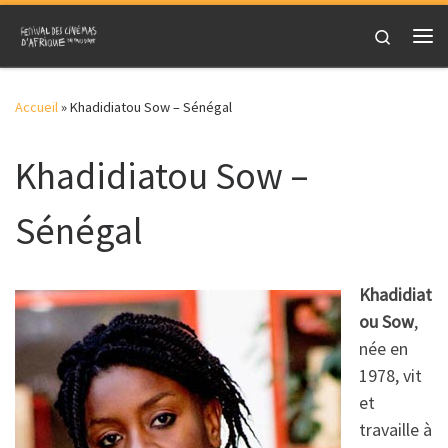
Skip to content
Search
Me
Accueil
»
Khadidiatou Sow – Sénégal
Khadidiatou Sow –
Sénégal
Khadidiat
ou Sow
,
née en
1978, vit
et
travaille à