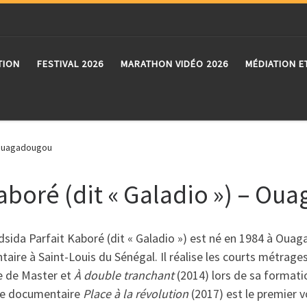
TION
FESTIVAL 2026
MARATHON VIDÉO 2026
MÉDIATION E
– Ouagadougou
aboré (dit « Galadio ») – O
sida Parfait Kaboré (dit « Galadio ») est né en 1984 à Ouag
aire à Saint-Louis du Sénégal. Il réalise les courts métra
e de Master et
À double tranchant
(2014) lors de sa formati
e documentaire
Place à la révolution
(2017) est le premier v