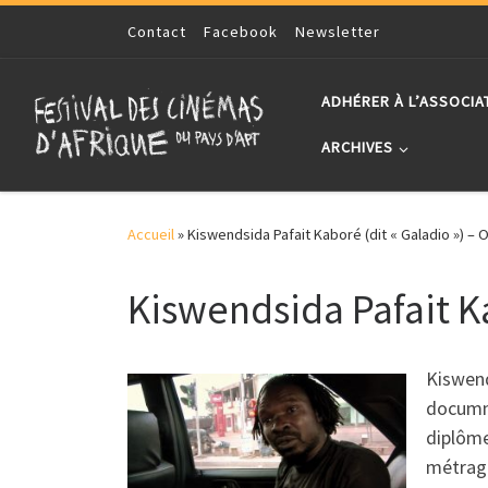
Skip to content
Contact
Facebook
Newsletter
ADHÉRER À L’ASSOCIA
ARCHIVES
Accueil
»
Kiswendsida Pafait Kaboré (dit « Galadio ») 
Kiswendsida Pafait K
Kiswend
documnt
diplôm
métrag