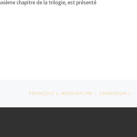
xième chapitre de la trilogie, est présenté
Ar
FRANÇOIS L.WOUKOACHE – CAMEROUN