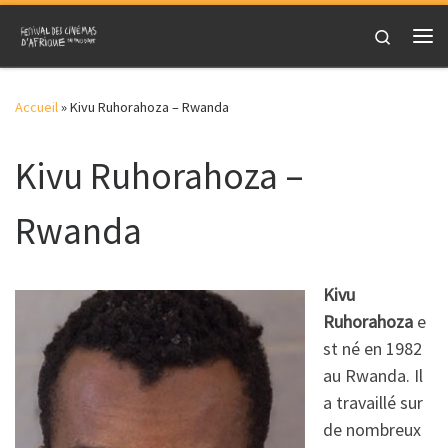
Skip to content
Search
Me
Accueil
»
Kivu Ruhorahoza – Rwanda
Kivu Ruhorahoza –
Rwanda
Kivu
Ruhorahoza
e
st né en 1982
au Rwanda. Il
a travaillé sur
de nombreux