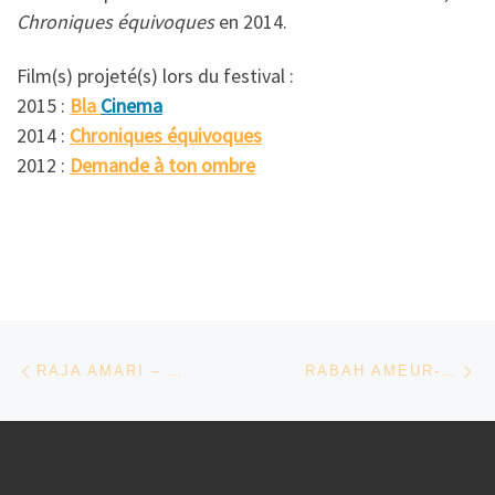
Chroniques équivoques
en 2014.
Film(s) projeté(s) lors du festival :
2015 :
Bla
Cinema
2014 :
Chroniques équivoques
2012 :
Demande à ton ombre
Parcourir les articles
Article précédent
Ar
RAJA AMARI – TUNISIE
RABAH AMEUR-ZAÏMÈCHE – FRANCE