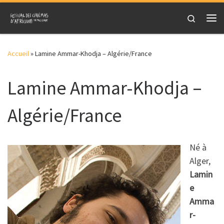
Skip to content
Search
Me
Accueil
»
Lamine Ammar-Khodja – Algérie/France
Lamine Ammar-Khodja –
Algérie/France
Né à
Alger,
Lamin
e
Amma
r-