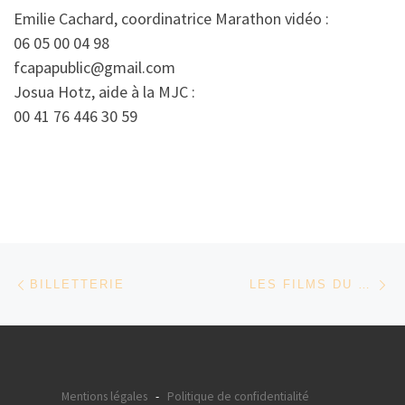
Emilie Cachard, coordinatrice Marathon vidéo :
06 05 00 04 98
fcapapublic@gmail.com
Josua Hotz, aide à la MJC :
00 41 76 446 30 59
Parcourir les articles
Article précédent
Ar
BILLETTERIE
LES FILMS DU 9ÈME MARATHON VIDÉO
Mentions légales
-
Politique de confidentialité