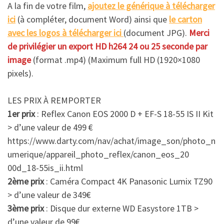
A la fin de votre film,
ajoutez le générique à télécharger
ici
(à compléter, document Word) ainsi que
le carton
avec les logos à télécharger ici
(document JPG).
Merci
de privilégier un export HD h264 24 ou 25 seconde par
image
(format .mp4) (Maximum full HD (1920×1080
pixels).
LES PRIX À REMPORTER
1er prix
: Reflex Canon EOS 2000 D + EF-S 18-55 IS II Kit
> d’une valeur de 499 €
https://www.darty.com/nav/achat/image_son/photo_n
umerique/appareil_photo_reflex/canon_eos_20
00d_18-55is_ii.html
2ème prix
: Caméra Compact 4K Panasonic Lumix TZ90
> d’une valeur de 349€
3ème prix
: Disque dur externe WD Easystore 1TB >
d’une valeur de 99€