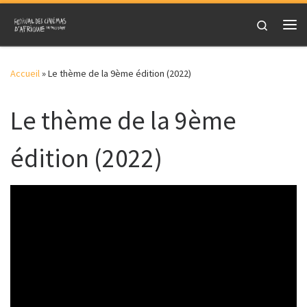
Skip to content
Search
Me
Accueil
»
Le thème de la 9ème édition (2022)
Le thème de la 9ème
édition (2022)