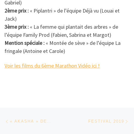
Gabriel)
2ème prix :
« Piplantri » de l’équipe Déjà vu (Louai et
Jack)
3ème prix :
« La femme qui plantait des arbres » de
l’équipe Family Prod (Fabien, Sabrina et Margot)
Mention spéciale :
« Montée de sève » de l’équipe La
fringale (Antoine et Carole)
Voir les films du 6ème Marathon Vidéo ici !
Parcourir les articles
Article précédent
Ar
« AKASHA » DE HAJOOJ KUKA
FESTIVAL 2019