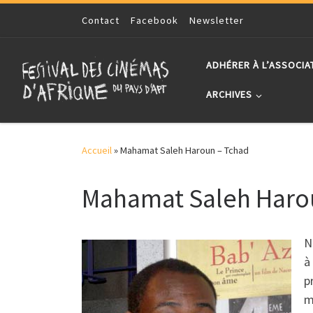
Skip to content
Contact
Facebook
Newsletter
ADHÉRER À L’ASSOCIA
ARCHIVES
Accueil
»
Mahamat Saleh Haroun – Tchad
Mahamat Saleh Haro
N
à
p
m