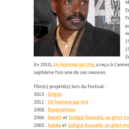
M
E
F
p
A
1
1
E
En 2010,
Un homme qui crie
, a reçu à Cannes
septième fois une de ses oeuvres.
Film(s) projeté(s) lors du festival :
2013 :
Grigris
2011 :
Un homme qui crie
2008 :
Expectations
2006 :
Daratt
et
Sotigui Kouyaté, un griot 
2005 :
Kalala
et
Sotigui Kouyaté, un griot m