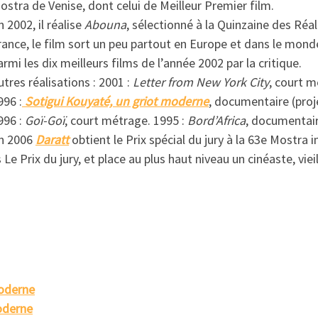
ostra de Venise, dont celui de Meilleur Premier film.
n 2002, il réalise
Abouna
, sélectionné à la Quinzaine des Réa
rance, le film sort un peu partout en Europe et dans le mo
armi les dix meilleurs films de l’année 2002 par la critique.
utres réalisations : 2001 :
Letter from New York City
, court m
996 :
Sotigui Kouyaté, un griot moderne
, documentaire (proj
996 :
Goï-Goï
, court métrage. 1995 :
Bord’Africa
, documentai
n 2006
Daratt
obtient le Prix spécial du jury à la 63e Mostra
 Le Prix du jury, et place au plus haut niveau un cinéaste, vie
moderne
oderne