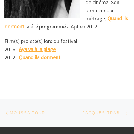
de cinéma. Son
premier court
métrage,
Quand ils
dorment
, a été programmé à Apt en 2012.
Film(s) projeté(s) lors du festival :
2016 :
Aya va à la plage
2012 :
Quand ils dorment
Parcourir les articles
Article précédent
Ar
MOUSSA TOURÉ – SÉNÉGAL
JACQUES TRABI – CÔTE D’IVOIRE