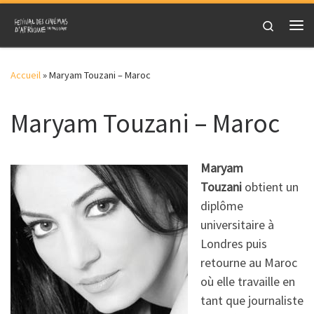
Skip to content
Search
Me
Accueil
»
Maryam Touzani – Maroc
Maryam Touzani – Maroc
Maryam
Touzani
obtient un
diplôme
universitaire à
Londres puis
retourne au Maroc
où elle travaille en
tant que journaliste