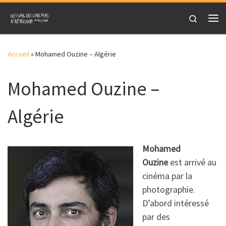
Skip to content
Search
Me
Accueil
»
Mohamed Ouzine – Algérie
Mohamed Ouzine –
Algérie
Mohamed
Ouzine
est arrivé au
cinéma par la
photographie.
D’abord intéressé
par des