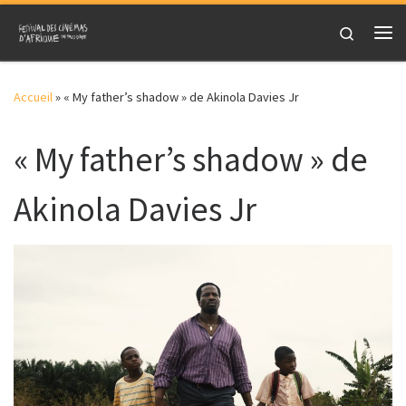
Skip to content
Search
Me
Accueil
»
« My father’s shadow » de Akinola Davies Jr
« My father’s shadow » de
Akinola Davies Jr