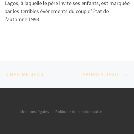
Lagos, à laquelle le père invite ses enfants, est marquée
par les terribles événements du coup d’État de
l’automne 1993.
Parcourir les articles
Article précédent
Ar
MAXIME JEAN-BAPTISTE
AKINOLA DAVIES JR
Mentions légales
-
Politique de confidentialité