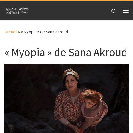
Skip to content
Search
Me
Accueil
»
« Myopia » de Sana Akroud
« Myopia » de Sana Akroud