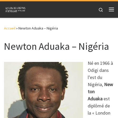
Skip to content
Search
Me
Accueil
»
Newton Aduaka – Nigéria
Newton Aduaka – Nigéria
Né en 1966 à
Odigi dans
l’est du
Nigéria,
New
ton
Aduaka
est
diplômé de
la « London