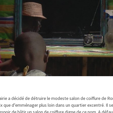
rie a décidé de détruire le modeste salon de coiffure de Ro
ix que d’emménager plus loin dans un quartier excentré. Il se
espoir de bâtir un salon de coiffure digne de ce nom. A défaut