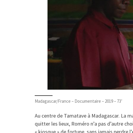
Madagascar/France – Documentaire – 2019 – 73’
Au centre de Tamatave à Madagascar. La mai
quitter les lieux, Roméro n’a pas d’autre cho
« kiosque » de fortune, sans jamais perdre l’