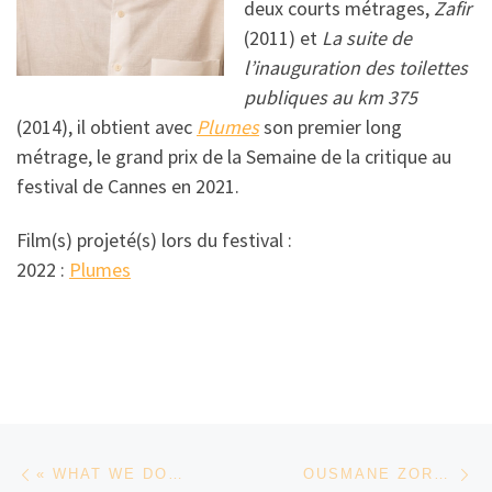
deux courts métrages,
Zafir
(2011) et
La suite de
l’inauguration des toilettes
publiques au km 375
(2014), il obtient avec
Plumes
son premier long
métrage, le grand prix de la Semaine de la critique au
festival de Cannes en 2021.
Film(s) projeté(s) lors du festival :
2022 :
Plumes
Parcourir les articles
Article précédent
Ar
« WHAT WE DON’T KNOW ABOUT MARIAM » DE MORAD MOSTAFA
OUSMANE ZOROMÉ SAMASSÉKOU