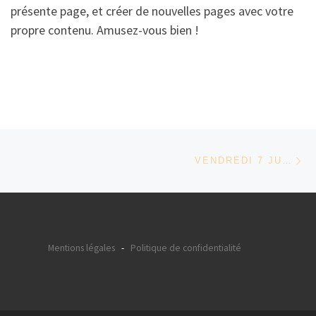
présente page, et créer de nouvelles pages avec votre
propre contenu. Amusez-vous bien !
Parcourir les articles
Ar
VENDREDI 7 JUILLET 2017 CINÉMA EN PLEIN AIR (GRATUIT)
Mentions légales
-
Politique de confidentialité