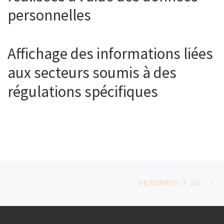
personnelles
Affichage des informations liées
aux secteurs soumis à des
régulations spécifiques
Parcourir les articles
Ar
VENDREDI 7 JUILLET 2017 CINÉMA EN PLEIN AIR (GRATUIT)