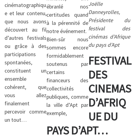
Joëlle
cinématographiqu
ébranlé nos
Danneyrolles,
e et leur contenu,
certitudes quand
Présidente du
que nous avons
à la pérennité de
festival des
découvert au fil
notre événement.
cinémas d’Afrique
d’autres festivals
Bien-sûr nous
du pays d’Apt
ou grâce à des
sommes encore
participations
formidablement
FESTIVAL
spontanées,
soutenus par
constituent un
DES
certains
ensemble
financeurs des
CINEMAS
cohérent, que
collectivités
vous allez
publiques, comme
D’AFRIQ
finalement
la ville d’Apt par
percevoir comme
UE DU
exemple,
un tout…
PAYS D’APT…