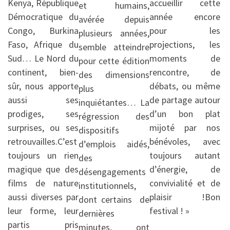
Kenya, République
accueillir cette
et humains,
Démocratique du
année encore
avérée depuis
Congo, Burkina
pour les
plusieurs années,
Faso, Afrique du
projections, les
semble atteindre
Sud… Le Nord du
moments de
pour cette édition
continent, bien-
rencontre, de
des dimensions
sûr, nous apporte
débats, ou même
plus
aussi ses
de partage autour
inquiétantes… La
prodiges, ses
d’un bon plat
régression des
surprises, ou ses
mijoté par nos
dispositifs
retrouvailles.C’est
bénévoles, avec
d’emplois aidés,
toujours un rien
toujours autant
des
magique que des
d’énergie, de
désengagements
films de nature
convivialité et de
institutionnels,
aussi diverses par
plaisir !Bon
dont certains de
leur forme, leur
festival ! »
dernières
partis pris
minutes, ont