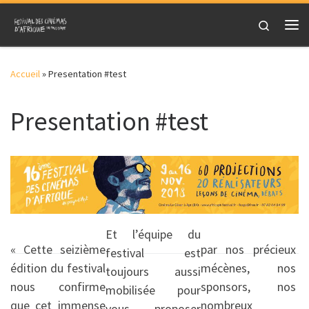
Skip to content
Search
Me
Accueil
»
Presentation #test
Presentation #test
Et l’équipe du
« Cette seizième
par nos précieux
festival est
édition du festival
mécènes, nos
toujours aussi
nous confirme
sponsors, nos
mobilisée pour
que cet immense
nombreux
vous proposer