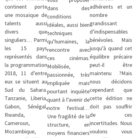
continent porte
adhérents et un
dans des
une mosaïque de
nombre
conditions
talents aussi
grandissant
idéales, aussi bien
divers que
d’indispensables
techniques
singuliers… Parmi
bénévoles. Mais
qu’humaines, la
les 15 pays
jusqu’à quand cet
rencontre avec
représentés dans
équilibre précaire
ces cinémas.
la programmation
peut-il être
Mobilisée,
2018, 11 d’entre
maintenu ?Mais
passionnée, très
eux se situent au
nous décidons
impliquée mais
Sud du Sahara.
cependant que
pourtant inquiète
Tanzanie, Liberia,
cette édition ne
quant à l’avenir de
Gabon, Sénégal,
doit pas souffrir
notre festival…
Rwanda,
de ces
Une fragilité de la
Cameroun,
incertitudes. Nous
structure, en
Mozambique,
voulons vous
moyens financiers