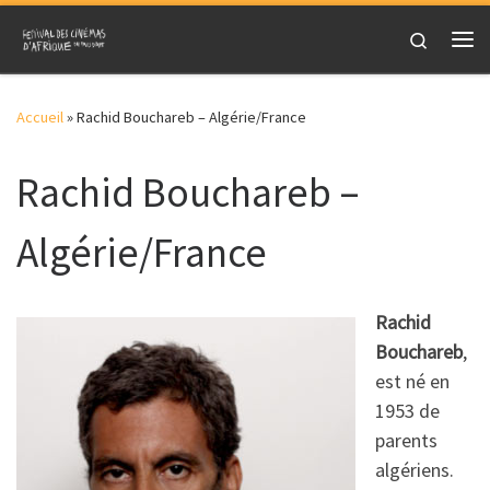
Skip to content
Search
Me
Accueil
»
Rachid Bouchareb – Algérie/France
Rachid Bouchareb –
Algérie/France
Rachid
Bouchareb
,
est né en
1953 de
parents
algériens.