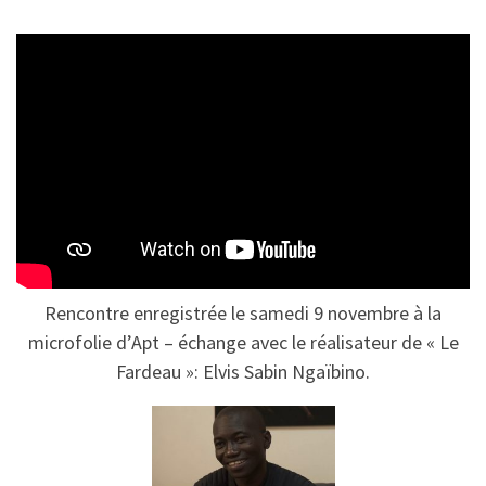
Rencontre enregistrée le samedi 9 novembre à la
microfolie d’Apt – échange avec le réalisateur de « Le
Fardeau »: Elvis Sabin Ngaïbino.