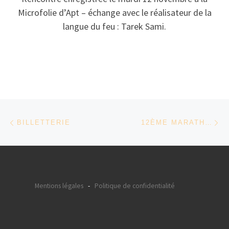
Microfolie d’Apt – échange avec le réalisateur de la
langue du feu : Tarek Sami.
Parcourir les articles
Article précédent
Ar
BILLETTERIE
12ÈME MARATHON VIDÉO (ÉDITION 2025)
Mentions légales
-
Politique de confidentialité