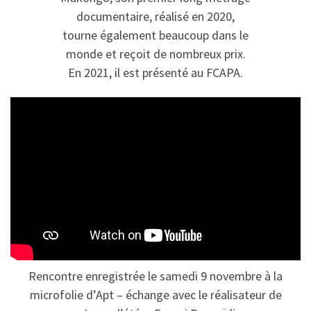
documentaire, réalisé en 2020,
tourne également beaucoup dans le
monde et reçoit de nombreux prix.
En 2021, il est présenté au FCAPA.
Rencontre enregistrée le samedi 9 novembre à la
microfolie d’Apt – échange avec le réalisateur de