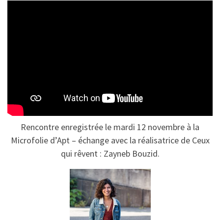
Rencontre enregistrée le mardi 12 novembre à la
Microfolie d’Apt – échange avec la réalisatrice de Ceux
qui rêvent : Zayneb Bouzid.