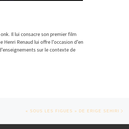
nk. Il lui consacre son premier film
e Henri Renaud lui offre l’occasion d’en
t d’enseignements sur le contexte de
Ar
« SOUS LES FIGUES » DE ERIGE SEHIRI