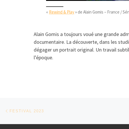
«
Rewind & Play
» de Alain Gomis – France / Sén
Alain Gomis a toujours voué une grande admir
documentaire. La découverte, dans les studio
dégager un portrait original. Un travail subt
l’époque.
Parcourir les articles
Article précédent
FESTIVAL 2023