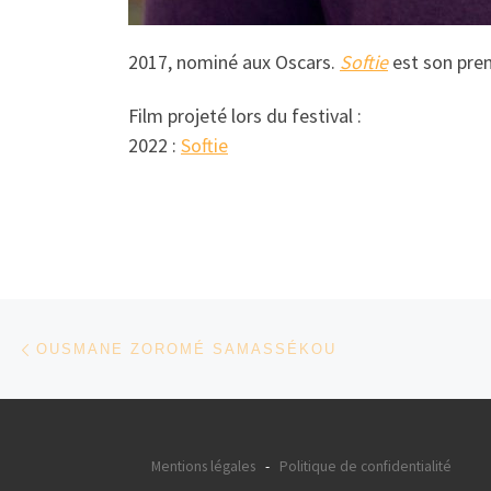
2017, nominé aux Oscars.
Softie
est son pre
Film projeté lors du festival :
2022 :
Softie
Parcourir les articles
Article précédent
OUSMANE ZOROMÉ SAMASSÉKOU
Mentions légales
-
Politique de confidentialité