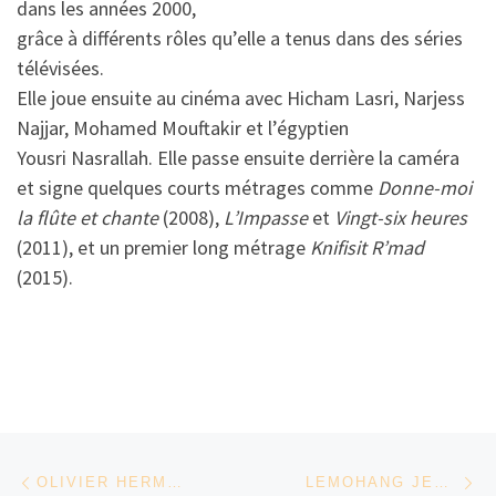
dans les années 2000,
grâce à différents rôles qu’elle a tenus dans des séries
télévisées.
Elle joue ensuite au cinéma avec Hicham Lasri, Narjess
Najjar, Mohamed Mouftakir et l’égyptien
Yousri Nasrallah. Elle passe ensuite derrière la caméra
et signe quelques courts métrages comme
Donne-moi
la flûte et chante
(2008),
L’Impasse
et
Vingt-six
heures
(2011), et un premier long métrage
Knifisit R’mad
(2015).
Parcourir les articles
Article précédent
Ar
OLIVIER HERMANUS – AFRIQUE DU SUD
LEMOHANG JEREMIAH MOSESE – LESOTHO