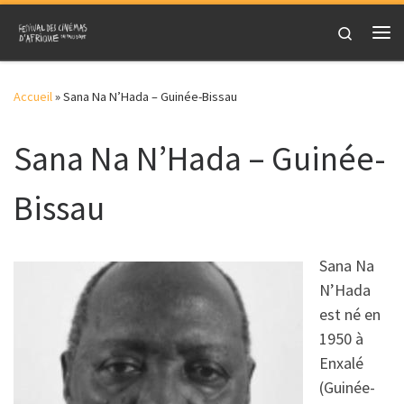
Skip to content
Search
Me
Accueil
»
Sana Na N’Hada – Guinée-Bissau
Sana Na N’Hada – Guinée-
Bissau
Sana Na
N’Hada
est né en
1950 à
Enxalé
(Guinée-