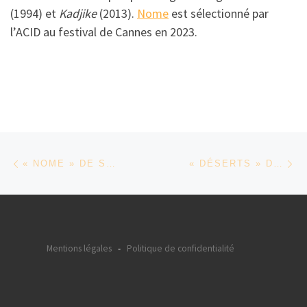
(1994) et
Kadjike
(2013).
Nome
est sélectionné par
l’ACID au festival de Cannes en 2023.
Parcourir les articles
Article précédent
Ar
« NOME » DE SANA NA N’HADA
« DÉSERTS » DE FAOUZI BENSAÏDI
Mentions légales
-
Politique de confidentialité