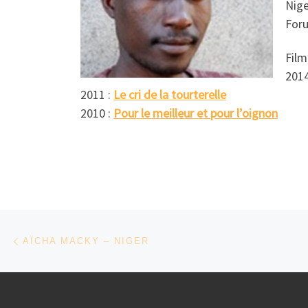
Nige
Foru
Film
2014
2011 :
Le cri de la tourterelle
2010 :
Pour le meilleur et pour l’oignon
Parcourir les articles
Article précédent
AÏCHA MACKY – NIGER