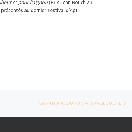
lleur et pour l’oignon
(Prix Jean Rouch au
résentés au dernier Festival d’Apt.
Ar
SARAH MALDOROR – GUADELOUPE