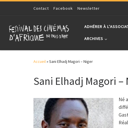
Skip to content
Contact
Facebook
Newsletter
ADHÉRER À L’ASSOCIA
ARCHIVES
Accueil
»
Sani Elhadj Magori – Niger
Sani Elhadj Magori –
Né a
diff
Gast
Réal