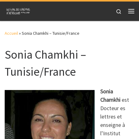
Skip to content
Search
Me
Accueil
»
Sonia Chamkhi – Tunisie/France
Sonia Chamkhi –
Tunisie/France
Sonia
Chamkhi
est
Docteur es
lettres et
enseigne à
l’Institut