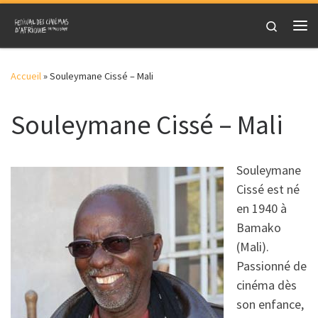
Skip to content
Search
Me
Accueil
»
Souleymane Cissé – Mali
Souleymane Cissé – Mali
Souleymane
Cissé est né
en 1940 à
Bamako
(Mali).
Passionné de
cinéma dès
son enfance,