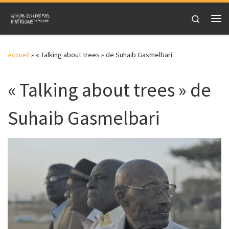
Skip to content
Search
Me
Accueil
»
« Talking about trees » de Suhaib Gasmelbari
« Talking about trees » de
Suhaib Gasmelbari